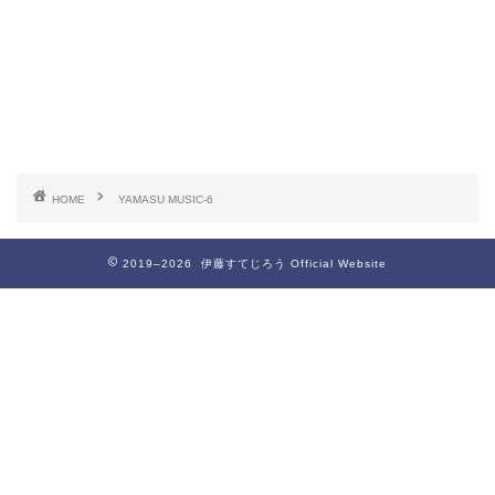
HOME
YAMASU MUSIC-6
2019–2026 伊藤すてじろう Official Website